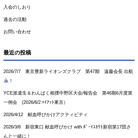
入会のしおり
過去の活動
お問い合わせ
最近の投稿
2026/7/7 東京豊新ライオンズクラブ 第47期 遠藤会長 出航
！
YCE派遣生＆わんぱく相撲中野区大会/報告会 第46期6月度第
一例会 (2026/6/2 ﾊｲｱｯﾄ東京）
2026/4/12 献血呼びかけアクティビティ
2026/3/8 新宿東口 献血呼びかけ with ﾎﾞｰｲｽｶｳﾄ新宿第17団さ
んと一緒に！